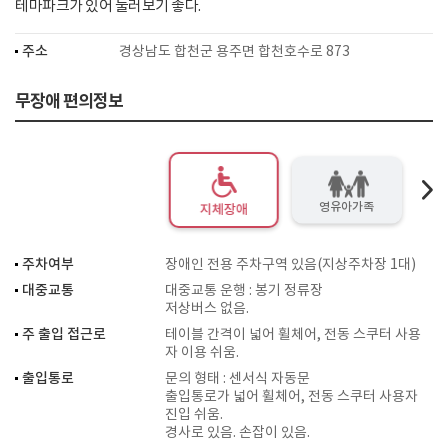
테마파크가 있어 둘러보기 좋다.
주소
경상남도 합천군 용주면 합천호수로 873
무장애 편의정보
영유아가족
지체장애
주차여부
장애인 전용 주차구역 있음(지상주차장 1대)
대중교통
대중교통 운행 : 봉기 정류장
저상버스 없음.
주 출입 접근로
테이블 간격이 넓어 휠체어, 전동 스쿠터 사용
자 이용 쉬움.
출입통로
문의 형태 : 센서식 자동문
출입통로가 넓어 휠체어, 전동 스쿠터 사용자
진입 쉬움.
경사로 있음. 손잡이 있음.