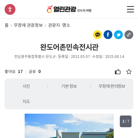
홈
무장애 관광정보
관광지·명소
완도어촌민속전시관
전남광주통합특별시 완도군
등록일 : 2021.05.07
수정일 : 2025.08.14
좋아요
17
공유
0
사진
기본 정보
무장애 편의정보
지도
1
/
7