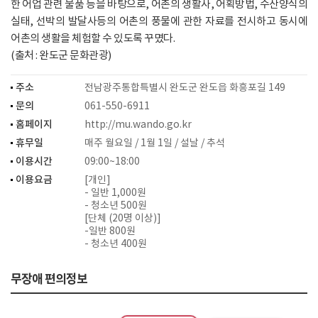
한 어업 관련 물품 등을 바탕으로, 어촌의 생활사, 어획방법, 수산양식의
실태, 선박의 발달사등의 어촌의 풍물에 관한 자료를 전시하고 동시에
어촌의 생활을 체험할 수 있도록 꾸몄다.
(출처 : 완도군 문화관광)
주소
전남광주통합특별시 완도군 완도읍 화흥포길 149
문의
061-550-6911
홈페이지
http://mu.wando.go.kr
휴무일
매주 월요일 / 1월 1일 / 설날 / 추석
이용시간
09:00~18:00
이용요금
[개인]
- 일반 1,000원
- 청소년 500원
[단체 (20명 이상)]
-일반 800원
- 청소년 400원
무장애 편의정보