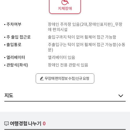
지체장애
주차여부
장애인 주차장 있음(2대,장애인표지판)_무장
애 편의시설
주 출입 접근로
출입구까지 턱이 없어 휠체어 접근 가능함
출입통로
주출입구는 턱이 없어 휠체어 접근 가능함(수동
문)
엘리베이터
엘리베이터 있음
관람석(좌석)
장애인 전용 관람석 있음
무장애 편의정보 수정/신규 요청
지도
여행경험 나누기
0