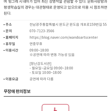
며 빙그레 시네마가 있어 최신 상영작을 관람할 수 있다. 문화사랑방과
평생학습실의 경우는 대관형태로 운영되고 있으므로 이용 시 참조하면
된다.
주소
전남광주통합특별시 완도군 완도읍 개포로159번길 55
문의
070-7123-3566
홈페이지
https://blog.naver.com/wandoartscenter
휴무일
연중무휴
이용시간
09:00~18:00
※공연에 따라 변동 가능성 있음
[장난감도서관]
- 월요일~금요일 09:00~18:00
- 토요일 10:00~18:00
이용요금
공연에 따라 다름
무장애 편의정보