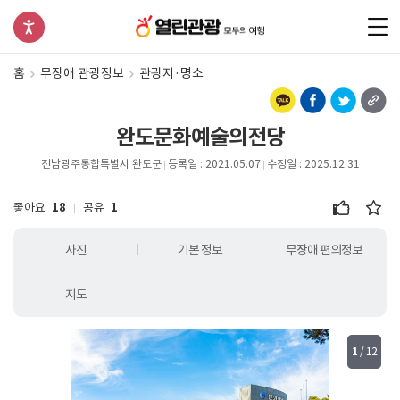
홈
무장애 관광정보
관광지·명소
완도문화예술의전당
전남광주통합특별시 완도군
등록일 : 2021.05.07
수정일 : 2025.12.31
좋아요
18
공유
1
사진
기본 정보
무장애 편의정보
지도
1
/
12