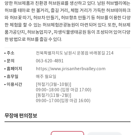
양한 허브제품과 친환경 허브원료를 생산하고 있다. 남원 허브밸리에는
허브를 테마로 한 볼거리, 즐길 거리, 체험 거리가 가득한 허브테마파크
와 허브꽃 따기, 허브차 만들기, 허브향초 만들기 등 허브를 이용한 다양
한 체험을 할 수 있는 허브체험관광농원이 마련되어 있다. 또한, 허브제
품가공단지, 허브농업지구, 자생식물생태공원 등이 조성되어 있어 다양
한 방법으로 허브를 즐길 수 있다.
주소
전북특별자치도 남원시 운봉읍 바래봉길 214
문의
063-620-4891
홈페이지
https://www.jirisanherbvalley.com
휴무일
매주 월요일
이용시간
[하절기(3월~10월)]
09:00~18:00 (입장 마감 17:00)
[동절기(11월~2월)]
09:00~17:00(입장 마감 16:00)
무장애 편의정보