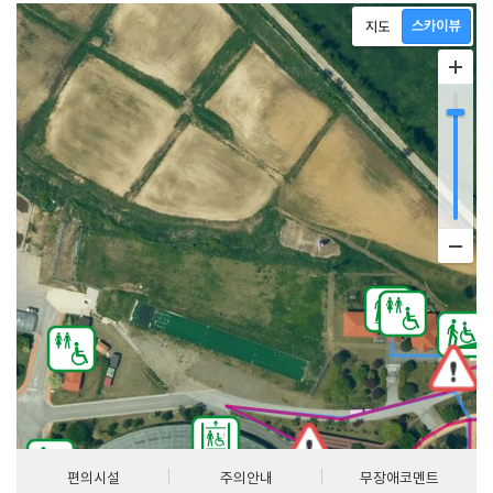
편의시설
주의안내
무장애코멘트
, NGII
30m