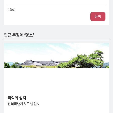
0/500
등록
인근
무장애 ‘명소’
국악의 성지
전북특별자치도 남원시