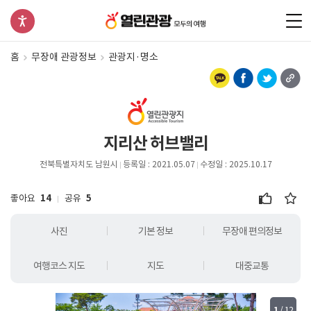
홈
무장애 관광정보
관광지·명소
지리산 허브밸리
전북특별자치도 남원시
등록일 : 2021.05.07
수정일 : 2025.10.17
좋아요
14
공유
5
사진
기본 정보
무장애 편의정보
여행코스 지도
지도
대중교통
1
/
12