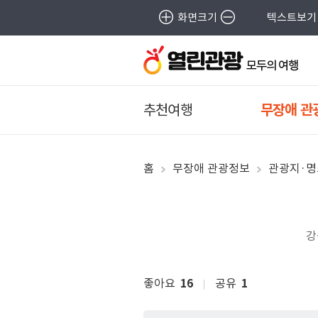
화면크기
텍스트보기
추천여행
무장애 관
홈
무장애 관광정보
관광지·명
강
좋아요
16
공유
1