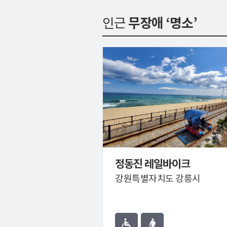
인근
무장애 ‘명소’
정동진 레일바이크
강원특별자치도 강릉시