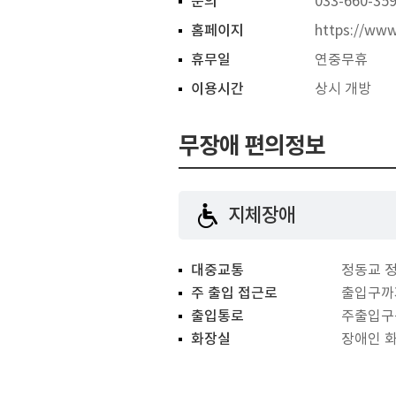
문의
033-660-35
홈페이지
https://www
휴무일
연중무휴
이용시간
상시 개방
무장애 편의정보
지체장애
대중교통
정동교 정
주 출입 접근로
출입구까
출입통로
주출입구
화장실
장애인 