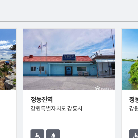
정동진역
정
강원특별자치도 강릉시
강