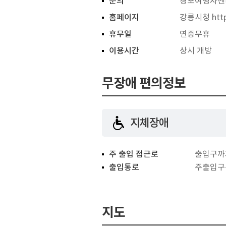
문의
경포여행자센터 
홈페이지
강릉시청
htt
휴무일
연중무휴
이용시간
상시 개방
무장애 편의정보
지체장애
주 출입 접근로
출입구까
출입통로
주출입구
지도