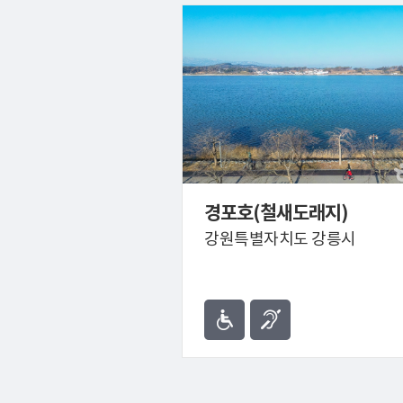
경포호(철새도래지)
강원특별자치도 강릉시