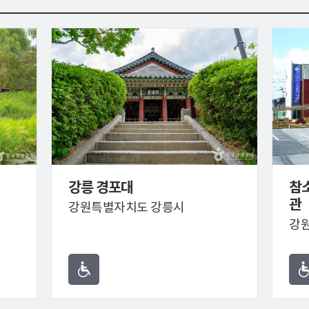
강릉 경포대
참
관
강원특별자치도 강릉시
강