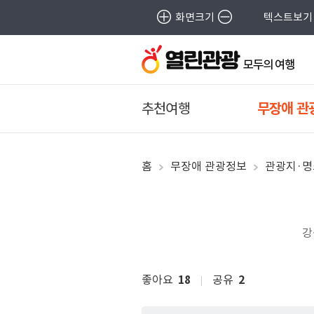
화면크기
텍스트보기
추천여행
무장애 관
홈
무장애 관광정보
관광지·명
강
좋아요
18
공유
2