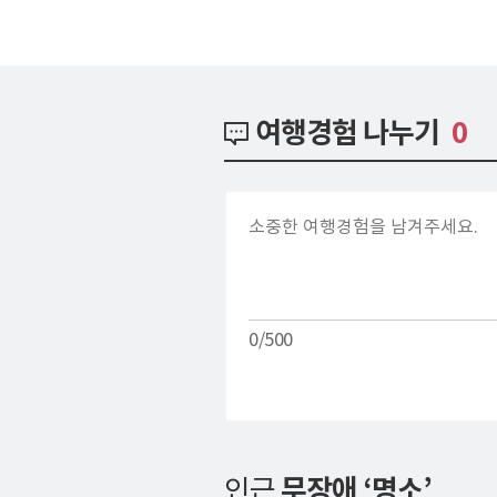
여행경험 나누기
0
0/500
인근
무장애 ‘명소’