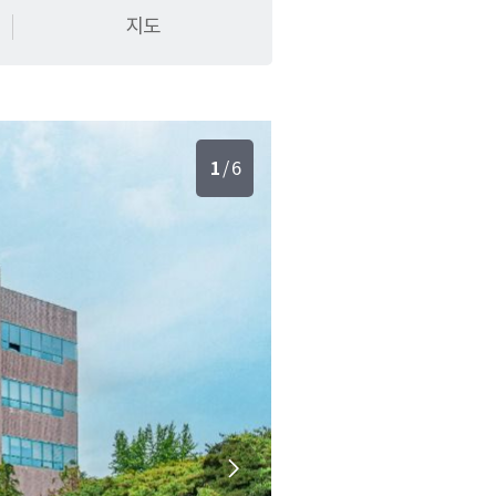
지도
1
/
6