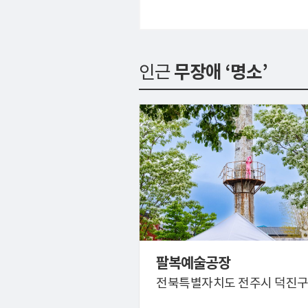
인근
무장애 ‘명소’
팔복예술공장
전북특별자치도 전주시 덕진