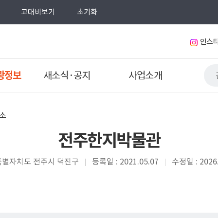
고대비보기
초기화
인스
광정보
새소식·공지
사업소개
소
전주한지박물관
별자치도 전주시 덕진구
등록일 : 2021.05.07
수정일 : 2026.