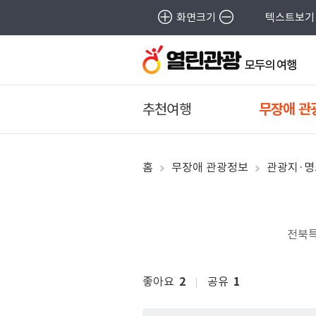
화면크기
텍스트보기
추천여행
무장애 관
홈
무장애 관광정보
관광지·명
전북특
좋아요
2
공유
1