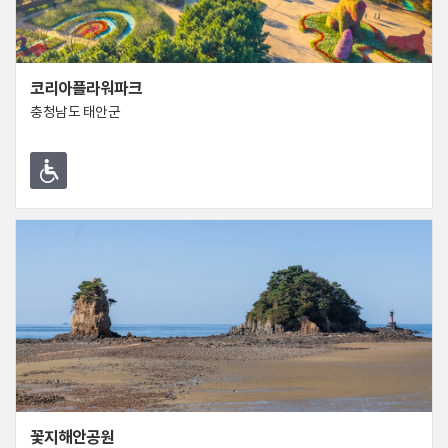
코리아플라워파크
충청남도 태안군
꽃지해안공원