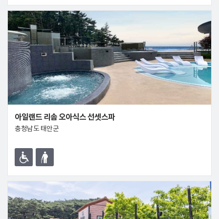
아일랜드 리솜 오아식스 선셋스파
충청남도 태안군