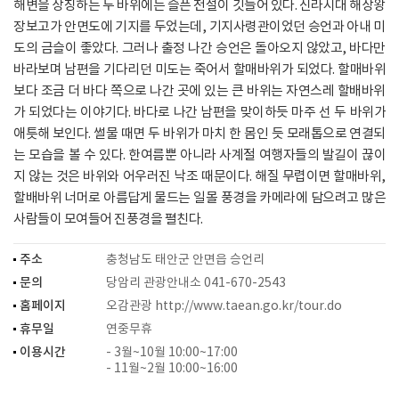
해변을 상징하는 두 바위에는 슬픈 전설이 깃들어 있다. 신라시대 해상왕
장보고가 안면도에 기지를 두었는데, 기지사령관이었던 승언과 아내 미
도의 금슬이 좋았다. 그러나 출정 나간 승언은 돌아오지 않았고, 바다만
바라보며 남편을 기다리던 미도는 죽어서 할매바위가 되었다. 할매바위
보다 조금 더 바다 쪽으로 나간 곳에 있는 큰 바위는 자연스레 할배바위
가 되었다는 이야기다. 바다로 나간 남편을 맞이하듯 마주 선 두 바위가
애틋해 보인다. 썰물 때면 두 바위가 마치 한 몸인 듯 모래톱으로 연결되
는 모습을 볼 수 있다. 한여름뿐 아니라 사계절 여행자들의 발길이 끊이
지 않는 것은 바위와 어우러진 낙조 때문이다. 해질 무렵이면 할매바위,
할배바위 너머로 아름답게 물드는 일몰 풍경을 카메라에 담으려고 많은
사람들이 모여들어 진풍경을 펼친다.
주소
충청남도 태안군 안면읍 승언리
문의
당암리 관광안내소 041-670-2543
홈페이지
오감관광
http://www.taean.go.kr/tour.do
휴무일
연중무휴
이용시간
- 3월~10월 10:00~17:00
- 11월~2월 10:00~16:00