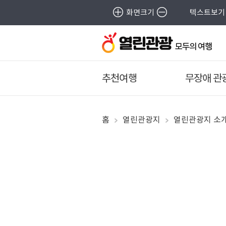
화면크기
텍스트보기
추천여행
무장애 관
홈
열린관광지
열린관광지 소